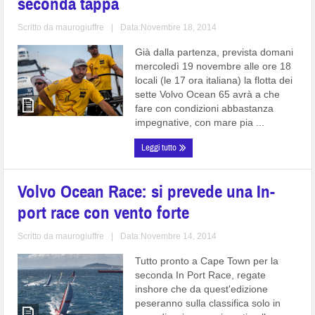
seconda tappa
Scritto da
maurogiuffre
|
Data:Novembre 18, 2014
Già dalla partenza, prevista domani
mercoledì 19 novembre alle ore 18
locali (le 17 ora italiana) la flotta dei
sette Volvo Ocean 65 avrà a che
fare con condizioni abbastanza
impegnative, con mare pia ...
Leggi tutto
Volvo Ocean Race: si prevede una In-
port race con vento forte
Scritto da
maurogiuffre
|
Data:Novembre 14, 2014
Tutto pronto a Cape Town per la
seconda In Port Race, regate
inshore che da quest'edizione
peseranno sulla classifica solo in