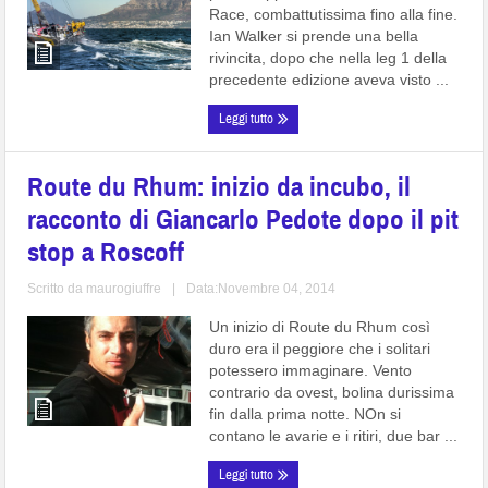
Race, combattutissima fino alla fine.
Ian Walker si prende una bella
rivincita, dopo che nella leg 1 della
precedente edizione aveva visto ...
Leggi tutto
Route du Rhum: inizio da incubo, il
racconto di Giancarlo Pedote dopo il pit
stop a Roscoff
Scritto da
maurogiuffre
|
Data:Novembre 04, 2014
Un inizio di Route du Rhum così
duro era il peggiore che i solitari
potessero immaginare. Vento
contrario da ovest, bolina durissima
fin dalla prima notte. NOn si
contano le avarie e i ritiri, due bar ...
Leggi tutto