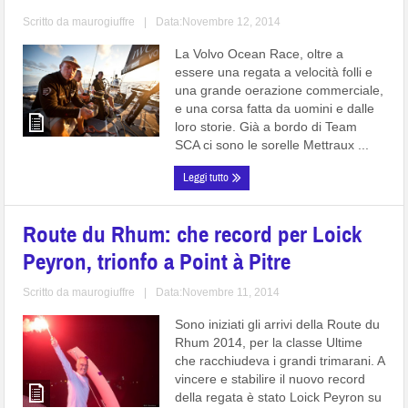
Scritto da
maurogiuffre
|
Data:Novembre 12, 2014
La Volvo Ocean Race, oltre a
essere una regata a velocità folli e
una grande oerazione commerciale,
e una corsa fatta da uomini e dalle
loro storie. Già a bordo di Team
SCA ci sono le sorelle Mettraux ...
Leggi tutto
Route du Rhum: che record per Loick
Peyron, trionfo a Point à Pitre
Scritto da
maurogiuffre
|
Data:Novembre 11, 2014
Sono iniziati gli arrivi della Route du
Rhum 2014, per la classe Ultime
che racchiudeva i grandi trimarani. A
vincere e stabilire il nuovo record
della regata è stato Loick Peyron su