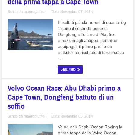
della prima tappa a Cape Town
Scritto da
maurogiuffre
|
Data:Novembre 07, 2014
I risultati più clamorosi di questa leg
1 sono il secondo posto di
Dongfeng e l'ultimo di Mapfre:
emozioni agli antipodi per i due
equipaggi, il primo partito da
outsider ha rischiato di fare il colpa
...
Leggi tutto
Volvo Ocean Race: Abu Dhabi primo a
Cape Town, Dongfeng battuto di un
soffio
Scritto da
maurogiuffre
|
Data:Novembre 05, 2014
Va ad Abu Dhabi Ocean Racing la
prima tappa della Volvo Ocean